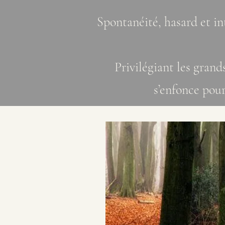
Spontanéité, hasard et in
Privilégiant les grand
s’enfonce pour