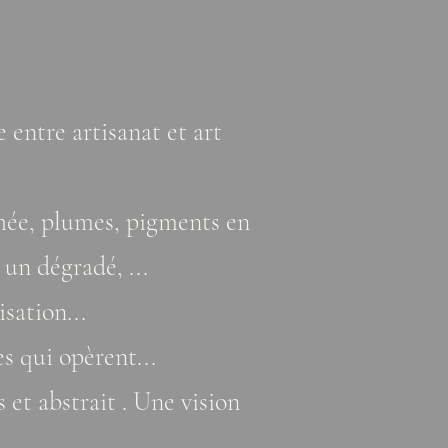
 entre artisanat et art
chée, plumes, pigments en
 un dégradé, ...
isation...
s qui opèrent...
 et abstrait . Une vision