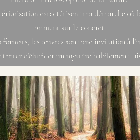
tériorisation caractérisent ma démarche où la
priment sur le concret.
s formats, les œuvres sont une invitation à l
 tenter d’élucider un mystère habilement lai