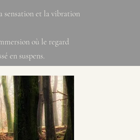
 sensation et la vibration
’immersion où le regard
ssé en suspens.