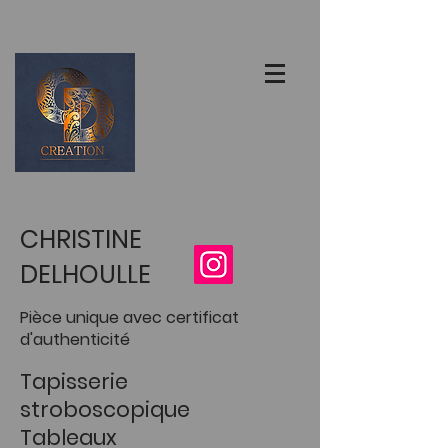
CHRISTINE
DELHOULLE
Pièce unique avec certificat
d'authenticité
Tapisserie
stroboscopique
Tableaux